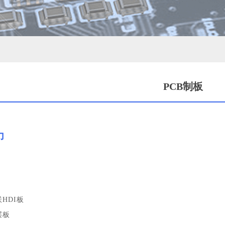
PCB制板
力
联
HDI
板
层板