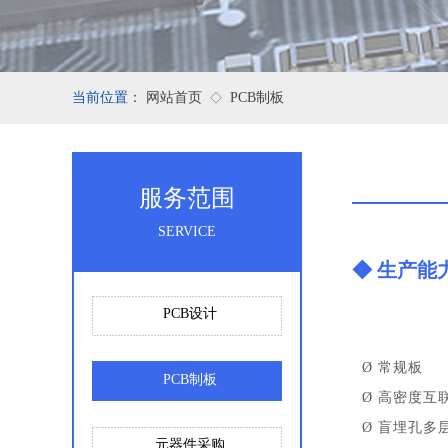
当前位置：
网站首页
PCB制板
◇
服务范围
SERVICE
◆
生产能
PCB设计
Ø
常规板
PCB制板
Ø
高密度互
Ø
盲埋孔多
元器件采购